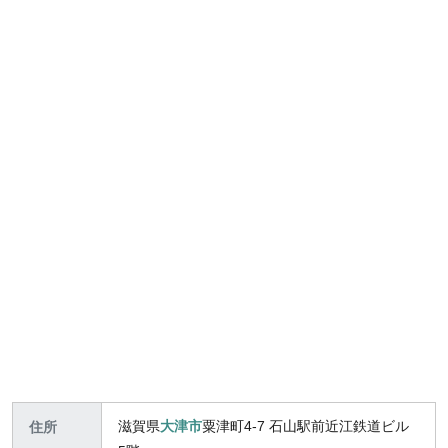
滋賀県
大津市
粟津町4-7 石山駅前近江鉄道ビル
住所