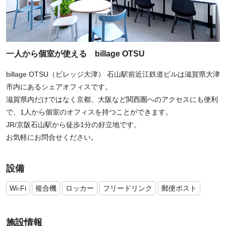
一人から個室が使える billage OTSU
billage OTSU（ビレッジ大津） 石山駅前近江鉄道ビルは滋賀県大津
市内にあるシェアオフィスです。
滋賀県内だけではなく京都、大阪など関西圏へのアクセスにも便利
で、1人から個室のオフィスを持つことができます。
JR/京阪石山駅から徒歩1分の好立地です。
お気軽にお問合せください。
設備
Wi-Fi
複合機
ロッカー
フリードリンク
郵便ポスト
施設情報