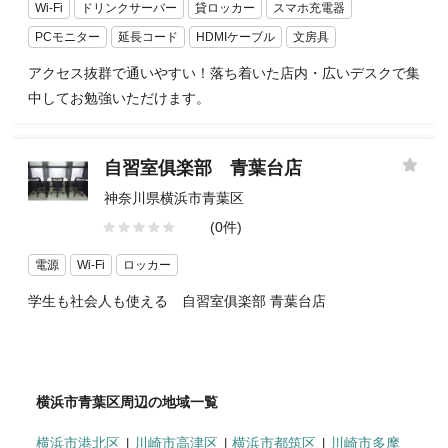
Wi-Fi
ドリンクサーバー
貸ロッカー
スマホ充電器
PCモニター
延長コード
HDMIケーブル
文房具
アクセス抜群で通いやすい！落ち着いた店内・広いデスクで集
中してお勉強いただけます。
自習室俱楽部 青葉台店
神奈川県横浜市青葉区
(0件)
電源
Wi-Fi
ロッカー
学生も社会人も使える 自習室俱楽部 青葉台店
横浜市青葉区周辺の地域一覧
横浜市港北区
川崎市高津区
横浜市都筑区
川崎市多摩