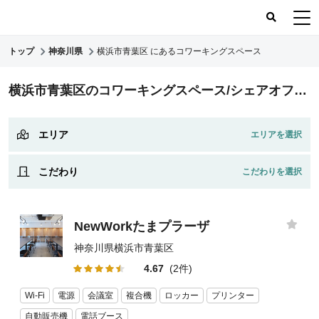
トップ
神奈川県
横浜市青葉区 にあるコワーキングスペース
コワーキングスペース
横浜市青葉区のコワーキングスペース/シェアオフィス
コワーキングレポート
レビュー
エリア
こだわり
NewWorkたまプラーザ
神奈川県横浜市青葉区
4.67
(2件)
Wi-Fi
電源
会議室
複合機
ロッカー
プリンター
自動販売機
電話ブース