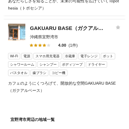
あなたらしさを知ることが、未来の可能性を広げていくTopot
hesia（トポセシア）
GAKUARU BASE（ガクアルベース）
沖縄県宜野湾市
4.00
(1件)
Wi-Fi
電源
スマホ用充電器
冷蔵庫
電子レンジ
ポット
シャワールーム
シャンプー
ボディソープ
ドライヤー
バスタオル
歯ブラシ
コピー機
カフェのようにくつろげて、開放的な空間GAKUARU BASE
（ガクアルベース）
宜野湾市周辺の地域一覧