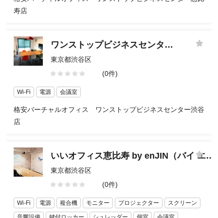
寿店
ワンストップビジネスセンター渋谷店
東京都渋谷区
(0件)
Wi-Fi
電源
会議室
格安バーチャルオフィス ワンストップビジネスセンター渋谷
店
いいオフィス恵比寿 by enJIN（バイ エンジン）
東京都渋谷区
(0件)
Wi-Fi
電源
複合機
モニター
プロジェクター
スクリーン
音響設備
鍵付ロッカー
シュレッダー
個室
会議室