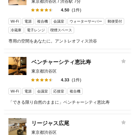
東京都渋谷区 / 渋谷駅 7分
4.50
(1件)
Wi-Fi
電源
複合機
会議室
ウォーターサーバー
郵便受付
冷蔵庫
電子レンジ
喫煙スペース
専用の空間をあなたに。アントレオフィス渋谷
ベンチャーシティ恵比寿
東京都渋谷区
4.33
(1件)
Wi-Fi
電源
会議室
応接室
複合機
「できる限り自然のままに」ベンチャーシティ恵比寿
リージャス広尾
東京都渋谷区