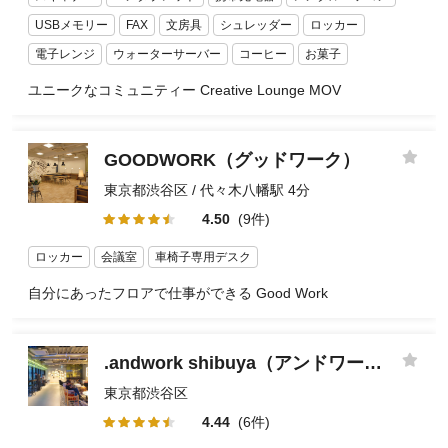
USBメモリー
FAX
文房具
シュレッダー
ロッカー
電子レンジ
ウォーターサーバー
コーヒー
お菓子
ユニークなコミュニティー Creative Lounge MOV
GOODWORK（グッドワーク）
東京都渋谷区 / 代々木八幡駅 4分
4.50
(9件)
ロッカー
会議室
車椅子専用デスク
自分にあったフロアで仕事ができる Good Work
.andwork shibuya（アンドワーク渋谷）
東京都渋谷区
4.44
(6件)