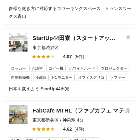
多様な働き方に対応するコワーキングスペース トランスワー
クス青山
StartUp44田寮（スタートアップ ）
東京都渋谷区
4.07
(5件)
ロッカー
会議室
コピー機
ホワイトボード
プロジェクター
自動販売機
冷蔵庫
PCモニター
オフィスグリコ
ソファー
日本を変えよう StartUp44田寮
FabCafe MTRL（ファブカフェ マテリアル）
東京都渋谷区 / 神泉駅 4分
4.62
(4件)