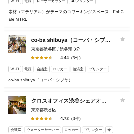
Wi-Fi
電源
レーザーカッター
3Dプリンター
素材（マテリアル）がテーマのコワーキングスペース FabC
afe MTRL
co-ba shibuya（コーバ・シブヤ）
東京都渋谷区 / 渋谷駅 3分
4.44
(3件)
Wi-Fi
電源
会議室
ロッカー
給湯室
プリンター
co-ba shibuya（コーバ・シブヤ）
クロスオフィス渋谷シェアオフィス
東京都渋谷区
4.72
(3件)
会議室
ウォーターサーバー
ロッカー
プリンター
傘