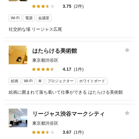
3.75
(2件)
Wi-Fi
電源
会議室
社交的な場 リージャス広尾
はたらける美術館
東京都渋谷区
4.17
(1件)
絵画
Wi-Fi
本
プロジェクター
ホワイトボード
絵画に囲まれて落ち着いて仕事ができる はたらける美術館
リージャス渋谷マークシティ
東京都渋谷区
3.67
(1件)