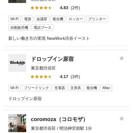
4.83
(2件)
Wi-Fi
電源
会議室
複合機
ロッカー
プリンター
自動販売機
電話ブース
新しい働き方の実現 NewWork渋谷イースト
ドロップイン原宿
東京都渋谷区
4.17
(3件)
Wi-Fi
フリードリンク
充電器
文房具
複合機
iMac
ドロップイン原宿
coromoza（コロモザ）
東京都渋谷区 / 明治神宮前駅 1分