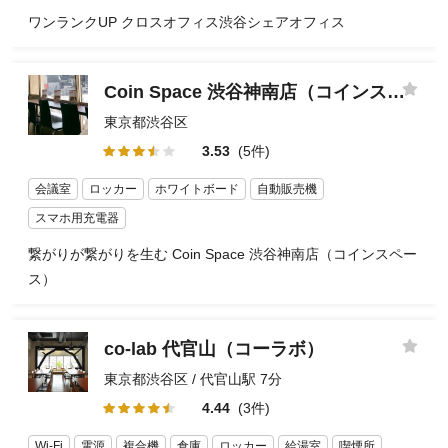
ワンランクUP クロスオフィス渋谷シェアオフィス
Coin Space 渋谷神南店（コインスペース）
東京都渋谷区
3.53
(5件)
会議室
ロッカー
ホワイトボード
自動販売機
スマホ用充電器
繋がりが繋がりを生む Coin Space 渋谷神南店（コインスペー
ス）
co-lab 代官山（コーラボ）
東京都渋谷区 / 代官山駅 7分
4.44
(3件)
Wi-Fi
電源
複合機
倉庫
ロッカー
給湯室
喫煙所