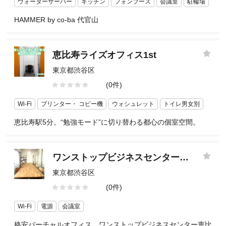
ウォーターサーバー
キッチン
フォンブース
会議室
駐輪場
HAMMER by co-ba 代官山
恵比寿ライズオフィス1st
東京都渋谷区
(0件)
Wi-Fi
プリンター・ コピー機
ウォシュレット
トイレ男女別
恵比寿駅5分。“勉強モード”に切り替わる都心の個室空間。
ワンストップビジネスセンター恵比寿店
東京都渋谷区
(0件)
Wi-Fi
電源
会議室
格安バーチャルオフィス ワンストップビジネスセンター恵比