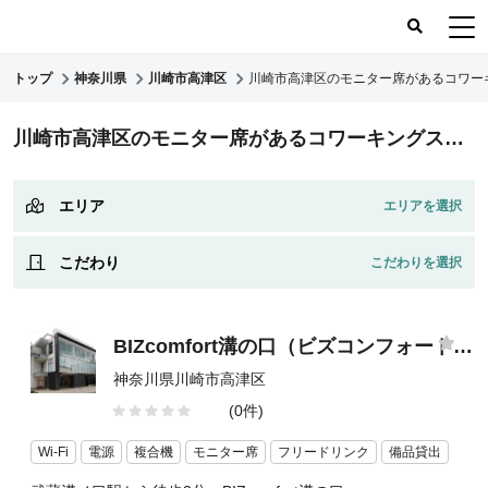
トップ
神奈川県
川崎市高津区
川崎市高津区のモニター席があるコワー
コワーキングスペース
川崎市高津区のモニター席があるコワーキングスペース/シェアオフィス
コワーキングレポート
レビュー
エリア
こだわり
BIZcomfort溝の口（ビズコンフォート溝の口）
神奈川県川崎市高津区
(0件)
Wi-Fi
電源
複合機
モニター席
フリードリンク
備品貸出