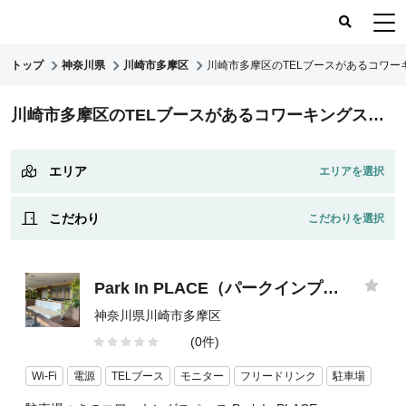
トップ
神奈川県
川崎市多摩区
川崎市多摩区のTELブースがあるコワー
コワーキングスペース
川崎市多摩区のTELブースがあるコワーキングスペース/シェアオフィス
コワーキングレポート
レビュー
エリア
こだわり
Park In PLACE（パークインプレイス）
神奈川県川崎市多摩区
(0件)
Wi-Fi
電源
TELブース
モニター
フリードリンク
駐車場